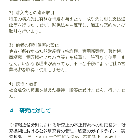
2）購入先との適正取引
特定の購入先に有利な待遇を与えたり、取引先に対し支払遅
延等を行ったりせず、関係法令を遵守し、適正な契約および
取引を行います。
3）他者の権利侵害の禁止
他者が所有する知的財産権（特許権、実用新案権、著作権、
商標権、意匠権やノウハウ等）を尊重し、許可なく使用しま
せん。いかなる理由があっても、不正な手段により他社の営
業秘密を取得・使用しません。
4）接待・贈答
社会通念の範囲を越えた接待・贈答は受けません、行いませ
ん。
４
．
研究に対して
1)
情報通信分野における研究上の不正行為への対応指針
、
研
究機関における公的研究費の管理・監査のガイドライ
ン
（実
質基準）
等について十分理解を深め、不正防止に努めます。