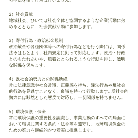
2）社会貢献
地域社会、ひいては社会全体と協調するような企業活動に努
めるとともに、社会貢献活動に参加します。
3）寄付行為・政治献金規制
政治献金や各種団体等への寄付行為などを行う際には、関係
法令はもとより、社内規定に則って対応します。政治・行政
とのもたれあいや、癒着ととられるような行動を排し、透明
な関係を保ちます。
4）反社会的勢力との関係断絶
常に法律意識や社会常識、正義感を持ち、違法行為や反社会
的行為を見逃すことなく、良識を持って行動します｡ 反社会的
勢力には毅然とした態度で対応し、一切関係を持ちません。
5）環境保護・保全
常に環境保護の重要性を認識し、事業活動のすべての局面に
おいて環境に関する条約・法令等を遵守し、地球環境保全の
ための努力を継続的かつ着実に推進します。