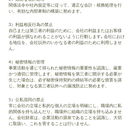
関係法令や社内規定等に従って、適正な会計・税務処理を行
い、有効な内部牽制の構築に努めます。
3）利益相反行為の禁止
自己または第三者の利益のために、会社の利益またはお客様
の利益が損なわれることがないように行動します｡ 会社におけ
る地位を、会社以外のいかなる者の利益のために利用しませ
ん。
4）秘密情報の管理
事業活動を通じて得られた秘密情報の重要性を認識し、厳重
かつ適切に管理します。秘密情報を第三者に開示する必要が
生じた場合は、必ず秘密保持契約の締結等の必要な措置を講
じ、対象となる第三者以外への漏洩防止に努めます。
5）公私混同の禁止
常に会社の立場と私的な個人の立場を明確にし、職場内に私
的関係を持ち込んだり、職場外に組織の立場を持ち込みませ
ん。会社財産は、企業活動の源泉であることを認識し、大切
に取扱い、これを害することは行いません。